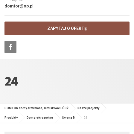
domtor@op.pl
ZAPYTAJ O OFERTĘ
24
DOMTOR domy drewniane, letniskowe ŁÓDŹ
Nasze projekty
Produkty
Domy rekreacyjne
Syrena B
24