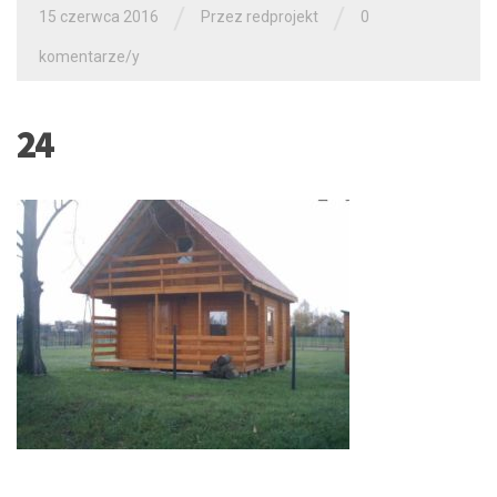
/
/
15 czerwca 2016
Przez redprojekt
0
komentarze/y
24