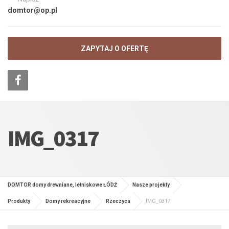
domtor@op.pl
ZAPYTAJ O OFERTĘ
IMG_0317
DOMTOR domy drewniane, letniskowe ŁÓDŹ
Nasze projekty
Produkty
Domy rekreacyjne
Rzeczyca
IMG_0317