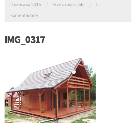
/
/
7 czerwca 2016
Przez redprojekt
0
komentarze/y
IMG_0317